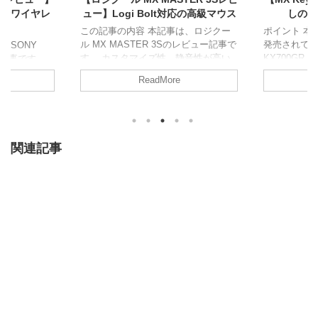
完全ワイヤレ
ュー】Logi Bolt対応の高級マウス
しのキ
ン
この記事の内容 本記事は、ロジクー
ポイント 本
ル MX MASTER 3Sのレビュー記事で
発売されている「
、SONY
す。 カスタマイズ性、静音性が高い
KX700GR」
ュー記事です。
高級マウスです。ロジクールの最新
のレビュー記事
ング性能、使
ReadMore
USB規格（Logi Bolt）にも対応してい
Keys」（以
レベルが高
ます。 ロジクール MX MASTER 3S
も詳細に解
全ワイヤレス
のレビューの結論から先にご紹介 ま
考にしてくださ
 メリット・
ず、MX MASTER 3Sのレビューの結
レビュー記
 音質・ノイ
論から先にご紹介します。 ざっくり
味のある方
最高クラス長
関連記事
言うと 7つのボタン、2つのホイール
ロジクール MX
ワイヤレス充
が搭載され、カスタマイズ性能が高い
の結論を先に
 【デメリッ
旧モデルからのアップデートは、Logi
Keys Mi
機能割り当て
Boltへの対応、静音性の向上多機能な
ビューの結論
応 SONY
マウスを使いたい方 ...
...
ーの結論 ま
結論から先にご紹