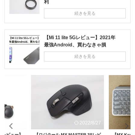
利
続きを見る
【Mi 11 lite 5Gレビュー】2021年
最強Android、買わなきゃ損
続きを見る
2022/8/27
2022/8/27
M4 レビュー】
【ロジクール MX MASTER 3Sレビ
【MX Key