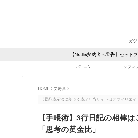
ガジ
【Netflix契約者へ警告】セ
パソコン
タブレ
HOME
>
文房具
>
〈景品表示法に基づく表記〉当サイトはアフィリエイ
【手帳術】3行日記の相棒は
「思考の黄金比」