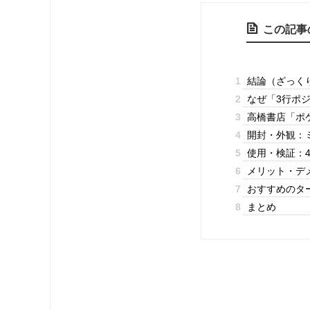
この記事
1
結論（ざっく
2
なぜ「3行ポ
3
高橋書店「ポ
4
開封・外観：
5
使用・検証：
6
メリット・デ
7
おすすめのタ
8
まとめ